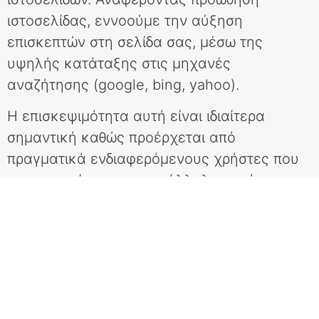
ιστοσελίδας, εννοούμε την αύξηση
επισκεπτών στη σελίδα σας, μέσω της
υψηλής κατάταξης στις μηχανές
αναζήτησης (google, bing, yahoo).
Η επισκεψιμότητα αυτή είναι ιδιαίτερα
σημαντική καθώς προέρχεται από
πραγματικά ενδιαφερόμενους χρήστες που
χρησιμοποίησαν τις κατάλληλες φράσεις
(keywords) για να σας βρουν. Η προώθηση
επιτυγχάνεται με την εμφάνιση της
ιστοσελίδας σας στα πρώτα αποτελέσματα
των μηχανών με φράσεις-κλειδιά που έχετε
εσείς επιλέξει και έχει μακρά διάρκεια.
Το websitepromotion.gr δεν συνιστά την